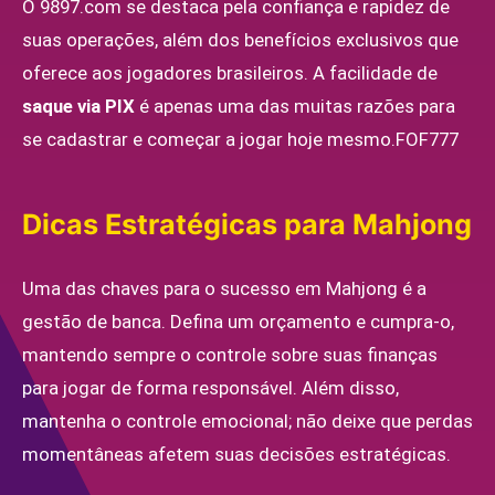
O 9897.com se destaca pela confiança e rapidez de
suas operações, além dos benefícios exclusivos que
oferece aos jogadores brasileiros. A facilidade de
saque via PIX
é apenas uma das muitas razões para
se cadastrar e começar a jogar hoje mesmo.
FOF777
Dicas Estratégicas para Mahjong
Uma das chaves para o sucesso em Mahjong é a
gestão de banca. Defina um orçamento e cumpra-o,
mantendo sempre o controle sobre suas finanças
para jogar de forma responsável. Além disso,
mantenha o controle emocional; não deixe que perdas
momentâneas afetem suas decisões estratégicas.