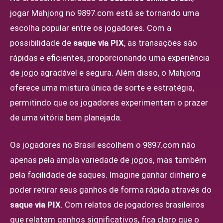
jogar Mahjong no 9897.com está se tornando uma
escolha popular entre os jogadores. Com a
possibilidade de
saque via PIX
, as transações são
rápidas e eficientes, proporcionando uma experiência
de jogo agradável e segura. Além disso, o Mahjong
oferece uma mistura única de sorte e estratégia,
permitindo que os jogadores experimentem o prazer
de uma vitória bem planejada.
Os jogadores no Brasil escolhem o 9897.com não
apenas pela ampla variedade de jogos, mas também
pela facilidade de saques. Imagine ganhar dinheiro e
poder retirar seus ganhos de forma rápida através do
saque via PIX
. Com relatos de jogadores brasileiros
que relatam ganhos significativos, fica claro que o