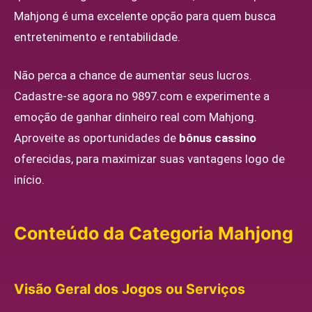
Mahjong é uma excelente opção para quem busca
entretenimento e rentabilidade.
Não perca a chance de aumentar seus lucros.
Cadastre-se agora no 9897.com e experimente a
emoção de ganhar dinheiro real com Mahjong.
Aproveite as oportunidades de
bônus cassino
oferecidas, para maximizar suas vantagens logo de
início.
Conteúdo da Categoria Mahjong
Visão Geral dos Jogos ou Serviços