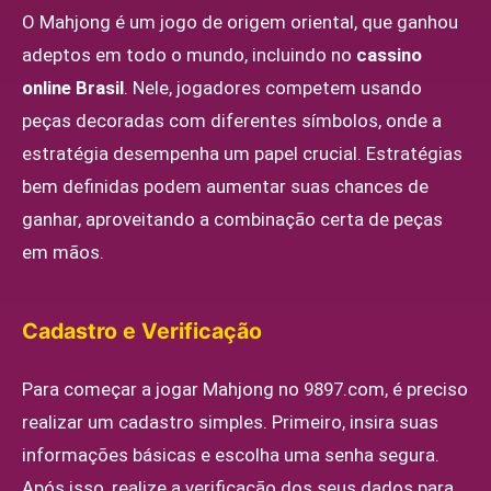
O Mahjong é um jogo de origem oriental, que ganhou
adeptos em todo o mundo, incluindo no
cassino
online Brasil
. Nele, jogadores competem usando
peças decoradas com diferentes símbolos, onde a
estratégia desempenha um papel crucial. Estratégias
bem definidas podem aumentar suas chances de
ganhar, aproveitando a combinação certa de peças
em mãos.
Cadastro e Verificação
Para começar a jogar Mahjong no 9897.com, é preciso
realizar um cadastro simples. Primeiro, insira suas
informações básicas e escolha uma senha segura.
Após isso, realize a verificação dos seus dados para