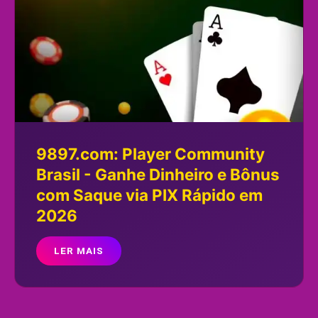
9897.com: Player Community
Brasil - Ganhe Dinheiro e Bônus
com Saque via PIX Rápido em
2026
LER MAIS