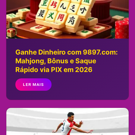
Ganhe Dinheiro com 9897.com:
Mahjong, Bônus e Saque
Rápido via PIX em 2026
LER MAIS