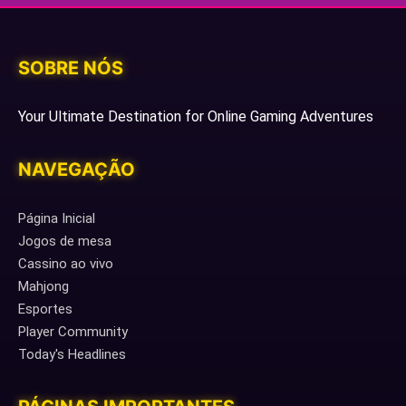
SOBRE NÓS
Your Ultimate Destination for Online Gaming Adventures
NAVEGAÇÃO
Página Inicial
Jogos de mesa
Cassino ao vivo
Mahjong
Esportes
Player Community
Today's Headlines