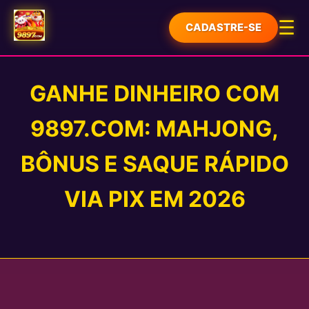
☰
CADASTRE-SE
INÍCIO
GANHE DINHEIRO COM
JOGOS DE MESA
9897.COM: MAHJONG,
CASSINO AO VIVO
BÔNUS E SAQUE RÁPIDO
MAHJONG
VIA PIX EM 2026
ESPORTES
PLAYER COMMUNITY
TODAY'S HEADLINES