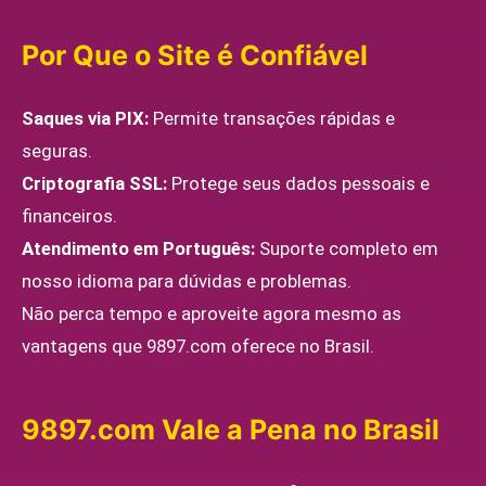
Por Que o Site é Confiável
Saques via PIX:
Permite transações rápidas e
seguras.
Criptografia SSL:
Protege seus dados pessoais e
financeiros.
Atendimento em Português:
Suporte completo em
nosso idioma para dúvidas e problemas.
Não perca tempo e aproveite agora mesmo as
vantagens que 9897.com oferece no Brasil.
9897.com Vale a Pena no Brasil