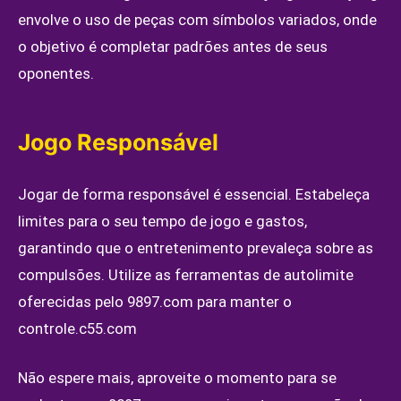
envolve o uso de peças com símbolos variados, onde
o objetivo é completar padrões antes de seus
oponentes.
Jogo Responsável
Jogar de forma responsável é essencial. Estabeleça
limites para o seu tempo de jogo e gastos,
garantindo que o entretenimento prevaleça sobre as
compulsões. Utilize as ferramentas de autolimite
oferecidas pelo 9897.com para manter o
controle.
c55.com
Não espere mais, aproveite o momento para se