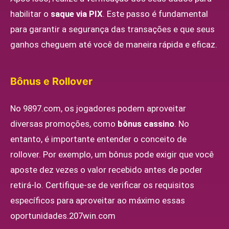
habilitar o
saque via PIX
. Este passo é fundamental
para garantir a segurança das transações e que seus
ganhos cheguem até você de maneira rápida e eficaz.
Bônus e Rollover
No 9897.com, os jogadores podem aproveitar
diversas promoções, como
bônus cassino
. No
entanto, é importante entender o conceito de
rollover. Por exemplo, um bônus pode exigir que você
aposte dez vezes o valor recebido antes de poder
retirá-lo. Certifique-se de verificar os requisitos
específicos para aproveitar ao máximo essas
oportunidades.
207win.com